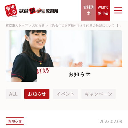
資料請
WEBで
求
仮申込
東京車人トップ
>
お知らせ
>
【教習中のお客様へ】2月10日の教習について 【...
NEWS
お知らせ
ALL
お知らせ
イベント
キャンペーン
2023.02.09
お知らせ