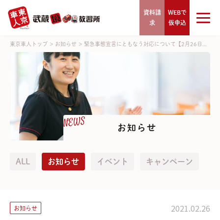
資料請
WEBで
求
仮申込
東京車人トップ
>
お知らせ
>
緊急事態宣言にともなう対応について【2月26日...
NEWS
お知らせ
ALL
お知らせ
イベント
キャンペーン
2021.02.26
お知らせ