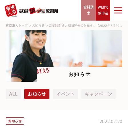
資料請
WEBで
求
仮申込
東京車人トップ
>
お知らせ
>
営業時間拡大期間延長のお知らせ【2022年7月20...
NEWS
お知らせ
ALL
お知らせ
イベント
キャンペーン
2022.07.20
お知らせ