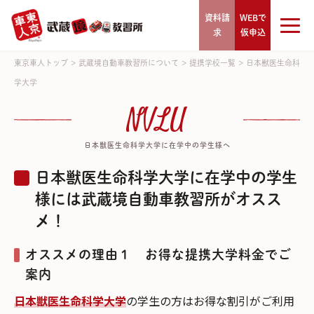
資料請
WEBで
求
仮申込
東京車人トップ
>
武蔵境自動車教習所について
>
提携学校一覧
>
日本獣医生命科
学大学
NVLU
日本獣医生命科学大学に在学中の学生様へ
日本獣医生命科学大学に在学中の学生
様には武蔵境自動車教習所がオスス
メ！
オススメの理由１ お得な提携大学料金でご
案内
日本獣医生命科学大学
の学生の方はお得な割引がご利用