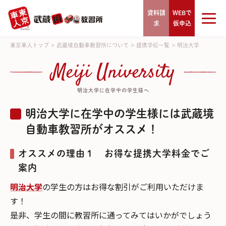
資料請
WEBで
求
仮申込
東京車人トップ
>
武蔵境自動車教習所について
>
提携学校一覧
>
明治大学
Meiji University
明治大学に在学中の学生様へ
明治大学に在学中の学生様には武蔵境
自動車教習所がオススメ！
オススメの理由１ お得な提携大学料金でご
案内
明治大学
の学生の方はお得な割引がご利用いただけま
す！
是非、学生の間に教習所に通ってみてはいかがでしょう