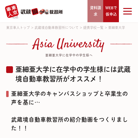
資料請
WEBで
求
仮申込
東京車人トップ
>
武蔵境自動車教習所について
>
提携学校一覧
>
亜細亜大学
Asia University
亜細亜大学に在学中の学生様へ
亜細亜大学に在学中の学生様には武蔵
境自動車教習所がオススメ！
亜細亜大学のキャンパスショップと卒業生の
声を基に…
武蔵境自動車教習所の紹介動画をつくりまし
た！！