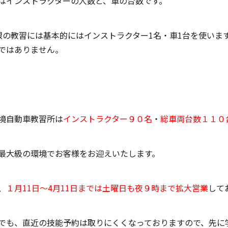
はインストラクターの人数と、車の台数です。
限の教習には基本的にはインストラクター1名・車1台を使いま
ではありません。
境自動車教習所は
インストラクター９０名
・
総車両台数１１０
最大級の環境でお客様をお迎えいたします。
、
１月11日～4月11日までは土曜日も夜９時まで拡大営業
して
でも、直近の技能予約は取りにくくなっておりますので、先に