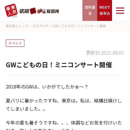
資料請
WEBで
求
仮申込
東京車人トップ
>
公式ブログ
>
GWこどもの日！ミニコンサート開催
イベント
更新日:2021.08.07
GWこどもの日！ミニコンサート開催
2018年のGWは、いかがでしたかぁ～？
夏バリに暑かったですね、東京は。私は、結構日焼けし
てしまいました。。
今年の夏も暑そうですね、、、体調などお気を付けいた