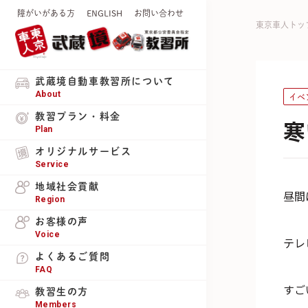
障がいがある方
ENGLISH
お問い合わせ
東京車人トッ
武蔵境自動車教習所について
About
イベ
教習プラン・料金
寒
Plan
オリジナルサービス
Service
地域社会貢献
昼間
Region
お客様の声
Voice
テレ
よくあるご質問
FAQ
すご
教習生の方
Members