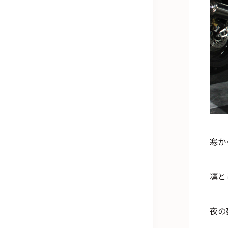
寒か
凛と
夜の