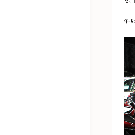
を、
午後