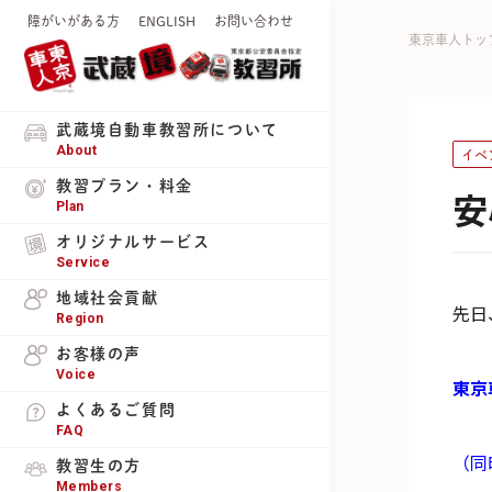
障がいがある方
ENGLISH
お問い合わせ
東京車人トッ
武蔵境自動車教習所について
About
イベ
教習プラン・料金
安
Plan
オリジナルサービス
Service
地域社会貢献
先日
Region
お客様の声
Voice
東京
よくあるご質問
FAQ
（同
教習生の方
Members