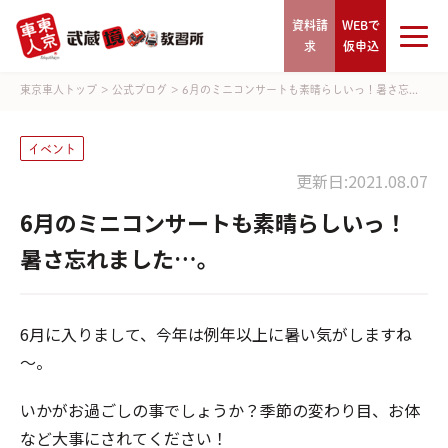
資料請
WEBで
求
仮申込
東京車人トップ
>
公式ブログ
>
6月のミニコンサートも素晴らしいっ！暑さ忘...
イベント
更新日:2021.08.07
6月のミニコンサートも素晴らしいっ！
暑さ忘れました…。
6月に入りまして、今年は例年以上に暑い気がしますね
～。
いかがお過ごしの事でしょうか？季節の変わり目、お体
など大事にされてください！