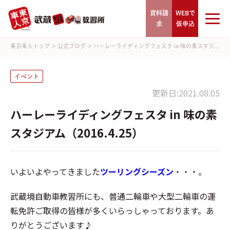
資料請
WEBで
求
仮申込
東京車人トップ
>
公式ブログ
>
ハーレーライディングフェスタ in 味の素スタジ...
イベント
更新日:2021.08.05
ハーレーライディングフェスタ in 味の素
スタジアム（2016.4.25）
いよいよやってきました
ツーリングシーズン
・・・。
武蔵境自動車教習所にも、普通二輪車や大型二輪車の運
転免許ご取得の皆様が多くいらっしゃっております。あ
りがとうございます♪