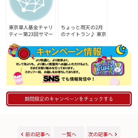
東京車人基金チャリ
ちょっと雨天の2月
ティー第23回サマー
のナイトラン♪ 東京
フェスティバル～そ
都からの表彰報告
の３～
期間限定のキャンペーンをチェックする
前の記事へ
一覧へ
次の記事へ