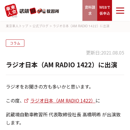
資料請
WEBで
求
仮申込
東京車人トップ
>
公式ブログ
>
ラジオ日本（AM RADIO 1422）に出演
コラム
更新日:2021.08.05
ラジオ日本（AM RADIO 1422）に出演
ラジオをお聞きの方も多いかと思います。
この度、
ラジオ日本（AM RADIO 1422）
に
武蔵境自動車教習所 代表取締役社長 髙橋明希 が出演致
します。