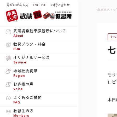
障がいがある方
ENGLISH
お問い合わせ
東京車人トッ
武蔵境自動車教習所について
About
イベ
教習プラン・料金
七
Plan
オリジナルサービス
Service
地域社会貢献
もう
Region
ロビ
お客様の声
Voice
よくあるご質問
本日
FAQ
教習生の方
Members