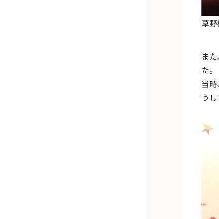
草野
また
た。
当時
うし