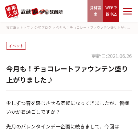
資料請
WEBで
求
仮申込
東京車人トップ
>
公式ブログ
>
今月も！チョコレートファウンテン盛り上がり...
イベント
更新日:2021.06.26
今月も！チョコレートファウンテン盛り
上がりました♪
少しずつ春を感じさせる気候になってきましたが、皆様
いかがお過ごしですか？
先月のバレンタインデー企画に続きまして、今回は