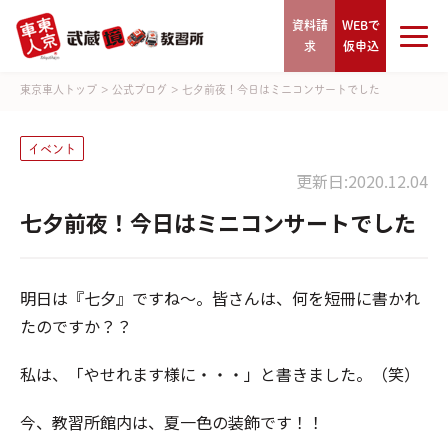
資料請
WEBで
求
仮申込
東京車人トップ
>
公式ブログ
>
七夕前夜！今日はミニコンサートでした
イベント
更新日:2020.12.04
七夕前夜！今日はミニコンサートでした
明日は『七夕』ですね～。皆さんは、何を短冊に書かれ
たのですか？？
私は、「やせれます様に・・・」と書きました。（笑）
今、教習所館内は、夏一色の装飾です！！