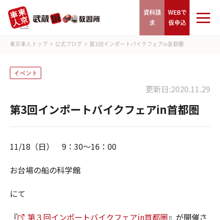
資料請
WEBで
求
仮申込
東京車人トップ
>
公式ブログ
>
第3回インポートバイクフェアin首都圏
イベント
更新日:2020.11.29
第3回インポートバイクフェアin首都圏
11/18（日） 9：30～16：00
お台場の船の科学館
にて
『
第３回インポートバイクフェアin首都圏
』が開催さ