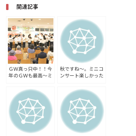
関連記事
ＧＷ真っ只中！！今
秋ですね～。ミニコ
年のＧＷも最高～ミ
ンサート楽しかった
ニコンサート
です♪