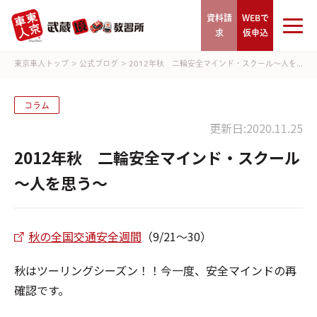
資料請
WEBで
求
仮申込
東京車人トップ
>
公式ブログ
>
2012年秋 二輪安全マインド・スクール～人を...
コラム
更新日:2020.11.25
2012年秋 二輪安全マインド・スクール
～人を思う～
秋の全国交通安全週間
（9/21～30）
秋はツーリングシーズン！！今一度、安全マインドの再
確認です。