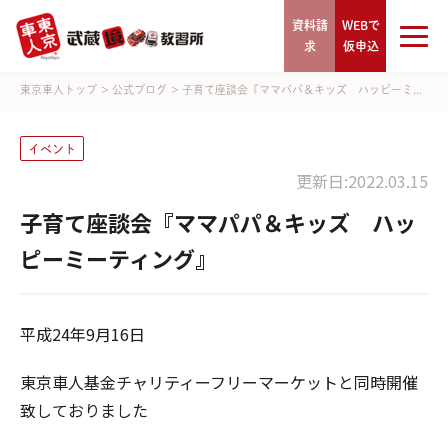
資料請
WEBで
求
仮申込
東京車人トップ
>
公式ブログ
>
子育て座談会『ママパパ＆キッズ ハッピーミ...
イベント
更新日:2022.03.15
子育て座談会『ママパパ＆キッズ ハッ
ピーミーティング』
平成24年9月16日
東京車人基金チャリティーフリーマーケットと同時開催
致しておりました