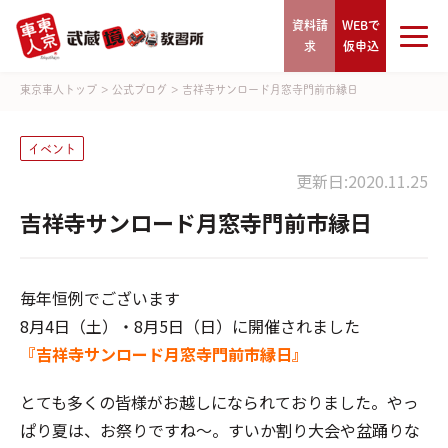
資料請
WEBで
求
仮申込
東京車人トップ
>
公式ブログ
>
吉祥寺サンロード月窓寺門前市縁日
イベント
更新日:2020.11.25
吉祥寺サンロード月窓寺門前市縁日
毎年恒例でございます
8月4日（土）・8月5日（日）に開催されました
『吉祥寺サンロード月窓寺門前市縁日』
とても多くの皆様がお越しになられておりました。やっ
ぱり夏は、お祭りですね～。すいか割り大会や盆踊りな