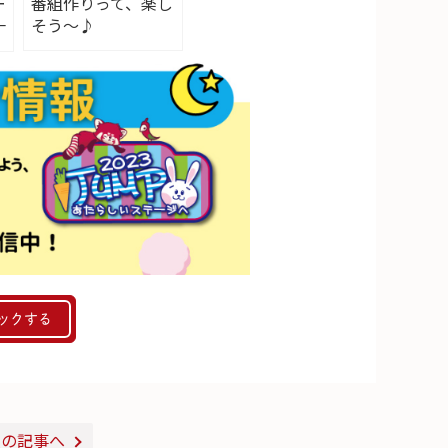
ー
番組作りって、楽し
一
そう～♪
ックする
次の記事へ