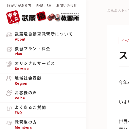
障がいがある方
ENGLISH
お問い合わせ
東京車人トッ
武蔵境自動車教習所について
About
イベ
教習プラン・料金
ス
Plan
オリジナルサービス
Service
地域社会貢献
今年
Region
お客様の声
Voice
いよ
よくあるご質問
FAQ
世界
教習生の方
Members