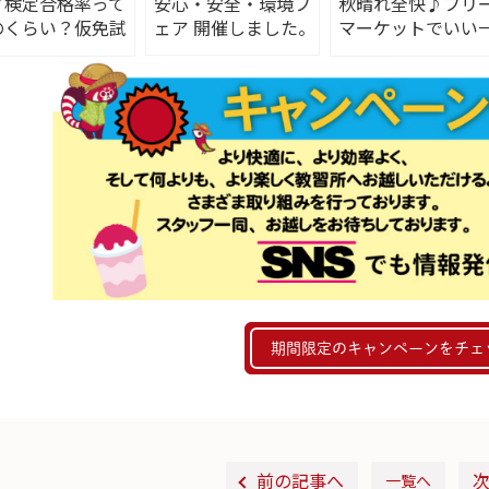
了検定合格率って
安心・安全・環境フ
秋晴れ全快♪フリ
のくらい？仮免試
ェア 開催しました。
マーケットでいい
の対策と受かるコ
日～。
も紹介
期間限定のキャンペーンをチェ
前の記事へ
一覧へ