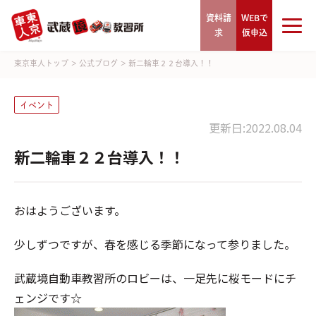
資料請
WEBで
求
仮申込
東京車人トップ
>
公式ブログ
>
新二輪車２２台導入！！
イベント
更新日:2022.08.04
新二輪車２２台導入！！
おはようございます。
少しずつですが、春を感じる季節になって参りました。
武蔵境自動車教習所のロビーは、一足先に桜モードにチ
ェンジです☆